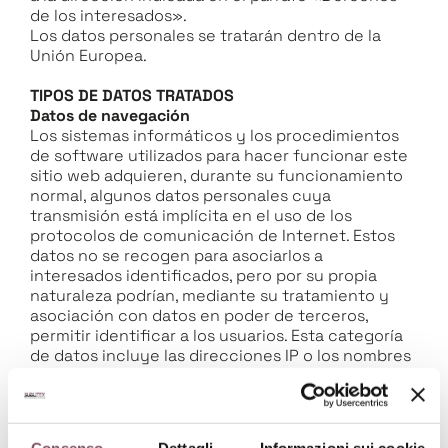
de los interesados».
Los datos personales se tratarán dentro de la
Unión Europea.
TIPOS DE DATOS TRATADOS
Datos de navegación
Los sistemas informáticos y los procedimientos
de software utilizados para hacer funcionar este
sitio web adquieren, durante su funcionamiento
normal, algunos datos personales cuya
transmisión está implícita en el uso de los
protocolos de comunicación de Internet. Estos
datos no se recogen para asociarlos a
interesados identificados, pero por su propia
LA EMPRESA
naturaleza podrían, mediante su tratamiento y
asociación con datos en poder de terceros,
SOSTENIBILIDAD
permitir identificar a los usuarios. Esta categoría
de datos incluye las direcciones IP o los nombres
ARCHITECTURAL
de dominio de los ordenadores utilizados por los
usuarios que se conectan al sitio, las direcciones
TRANSFER
en notación URI (Uniform Resource Identifier) de
los recursos solicitados, la hora de la solicitud, el
CERTIFICACIONES