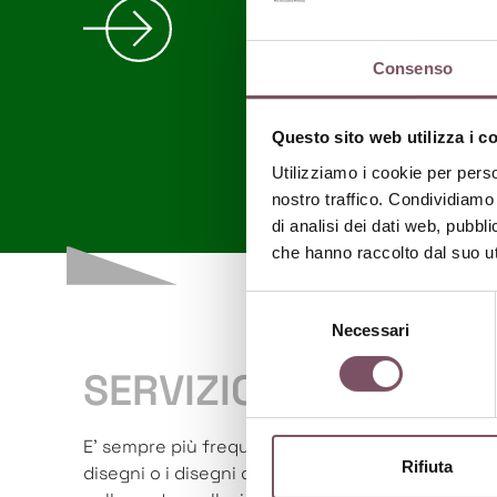
NEWS
Consenso
BROCHURE
CONTATTI
Questo sito web utilizza i c
Utilizziamo i cookie per perso
nostro traffico. Condividiamo 
di analisi dei dati web, pubbl
che hanno raccolto dal suo uti
Selezione
Necessari
del
consenso
SERVIZIO DI FACON
E' sempre più frequente da parte di aziende, l'esi
Rifiuta
disegni o i disegni di proprietà del cliente, su t