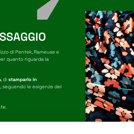
ISSAGGIO
ilizzo di Pentek, Rameuse e
 per quanto riguarda la
a
, di
stamparlo in
a, seguendo le esigenze del
te.