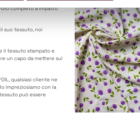
o di investire in
rvizio completo a impatto
il suo tessuto, noi
e il tessuto stampato e
are un capo da mettere sul
OIL, qualsiasi cliente ne
i lo impreziosiamo con la
i tessuto può essere